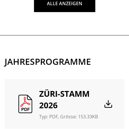
ALLE ANZEIGEN
22. Januar 2027
|
17:30
HÄUPTLINGSTREFFEN
Hauptbahnhof Zürich
JAHRESPROGRAMME
26. Januar 2027
|
17:00
LE MUTZEN-STAMM
ZÜRI-STAMM
2026
da Luca Programmstamm
Typ:
PDF
, Grösse: 153.33KB